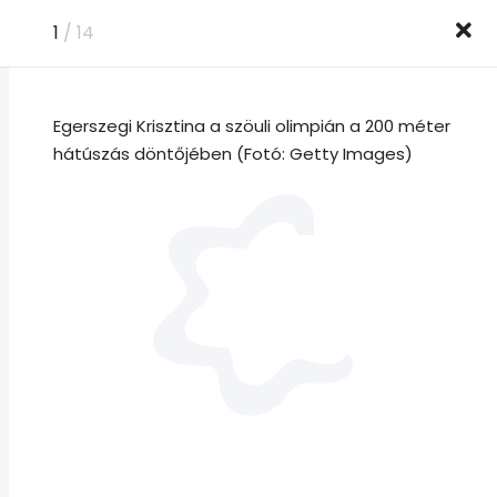
1
/ 14
ság
Nők
Család
Recept
Sztorik
Egerszegi Krisztina a szöuli olimpián a 200 méter
Férfiak
Podcast
Wiki
Hírlevél 💌
hátúszás döntőjében (Fotó: Getty Images)
EZ IS ÉRDEKELHET