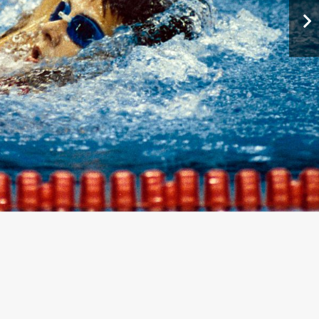
b magyar, egyben minden idők
nden idők második legfiatalabb)
impiai bajnoka lett.
kezdte, a Leedsben rendezett ifjúsági Európa-
any – tért vissza, a bonni felnőtt Eb-n három
attle-i Jóakarat Játékokon ő szerezte meg a
züstérmét 200 és 100 méter háton.